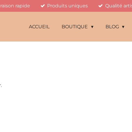
vraison rapide
Produits uniques
Qualité art
ACCUEIL
BOUTIQUE
BLOG
.