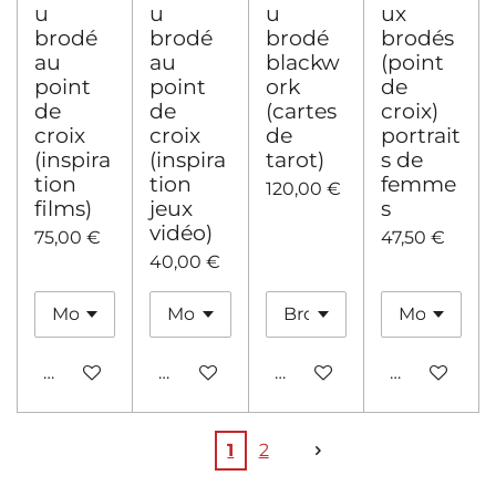
u
u
u
ux
brodé
brodé
brodé
brodés
au
au
blackw
(point
point
point
ork
de
de
de
(cartes
croix)
croix
croix
de
portrait
(inspira
(inspira
tarot)
s de
tion
tion
femme
120,00 €
films)
jeux
s
vidéo)
75,00 €
47,50 €
40,00 €
Ajouter au panier
Ajouter au panier
Ajouter au panier
Ajouter au 
1
2