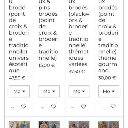
u
ux &
ux
ux
brodé
pins
brodés
brodés
(point
brodés
(blackw
(point
de
(point
ork &
de
croix &
de
broderi
croix &
broderi
croix &
e
broderi
e
broderi
traditio
e
traditio
e
nnelle)
traditio
nnelle)
traditio
thémat
nnelle)
univers
nnelle)
iques
thème
ésotéri
variées
gourm
15,00 €
que
and
37,50 €
47,50 €
30,00 €
Ajouter au panier
Voir les détails
Ajouter au panier
Ajouter au 