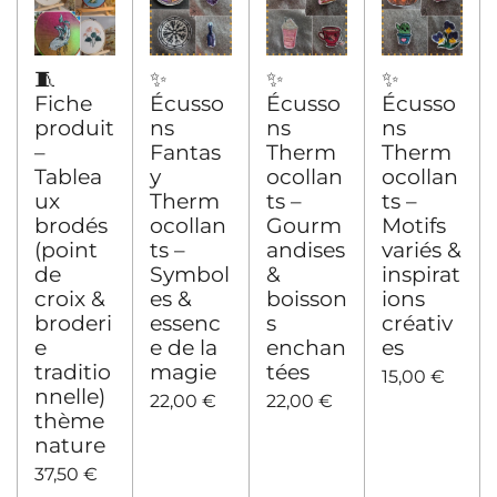
🧵
✨
✨
✨
Fiche
Écusso
Écusso
Écusso
produit
ns
ns
ns
–
Fantas
Therm
Therm
Tablea
y
ocollan
ocollan
ux
Therm
ts –
ts –
brodés
ocollan
Gourm
Motifs
(point
ts –
andises
variés &
de
Symbol
&
inspirat
croix &
es &
boisson
ions
broderi
essenc
s
créativ
e
e de la
enchan
es
traditio
magie
tées
15,00 €
nnelle)
22,00 €
22,00 €
thème
nature
37,50 €