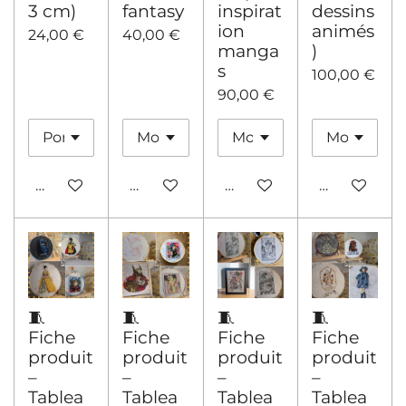
3 cm)
fantasy
inspirat
dessins
ion
animés
24,00 €
40,00 €
manga
)
s
100,00 €
90,00 €
Ajouter au panier
Ajouter au panier
Ajouter au panier
Ajouter au 
🧵
🧵
🧵
🧵
Fiche
Fiche
Fiche
Fiche
produit
produit
produit
produit
–
–
–
–
Tablea
Tablea
Tablea
Tablea