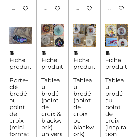
Ajouter au panier
Voir les détails
Voir les détails
Ajouter au 
🧵
🧵
🧵
🧵
Fiche
Fiche
Fiche
Fiche
produit
produit
produit
produit
–
–
–
–
Porte-
Tablea
Tablea
Tablea
clé
u
u
u
brodé
brodé
brodé
brodé
au
(point
(point
au
point
de
de
point
de
croix &
croix
de
croix
blackw
ou
croix
(mini
ork)
blackw
(inspira
format
univers
ork)
tion