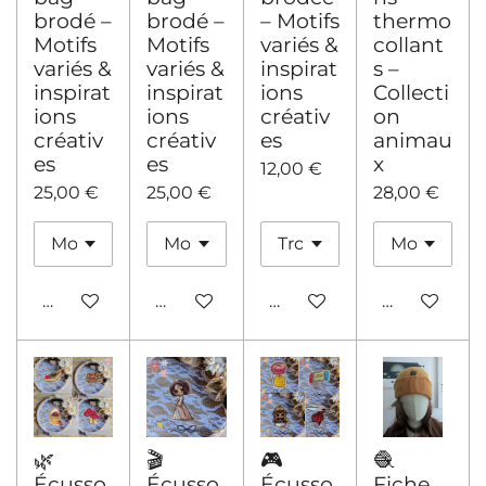
brodé –
brodé –
– Motifs
thermo
Motifs
Motifs
variés &
collant
variés &
variés &
inspirat
s –
inspirat
inspirat
ions
Collecti
ions
ions
créativ
on
créativ
créativ
es
animau
es
es
x
12,00 €
25,00 €
25,00 €
28,00 €
Ajouter au panier
Ajouter au panier
Ajouter au panier
Ajouter au 
🌿
🎬
🎮
🧶
Écusso
Écusso
Écusso
Fiche