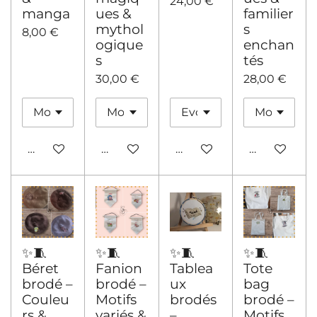
24,00 €
manga
ues &
familier
mythol
s
8,00 €
ogique
enchan
s
tés
30,00 €
28,00 €
Ajouter au panier
Ajouter au panier
Ajouter au panier
Ajouter au 
✨🧵
✨🧵
✨🧵
✨🧵
Béret
Fanion
Tablea
Tote
brodé –
brodé –
ux
bag
Couleu
Motifs
brodés
brodé –
rs &
variés &
–
Motifs