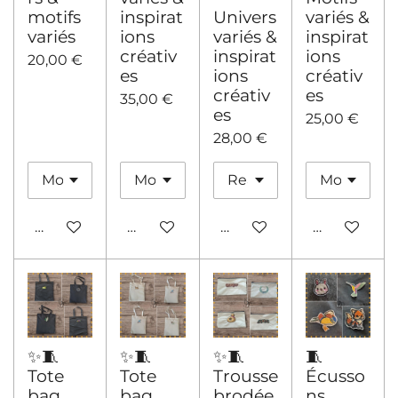
motifs
inspirat
Univers
variés &
variés
ions
variés &
inspirat
créativ
inspirat
ions
20,00 €
es
ions
créativ
créativ
es
35,00 €
es
25,00 €
28,00 €
Ajouter au panier
Ajouter au panier
Ajouter au panier
Ajouter au 
✨🧵
✨🧵
✨🧵
🧵
Tote
Tote
Trousse
Écusso
bag
bag
brodée
ns