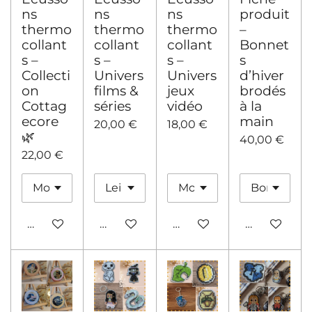
ns
ns
ns
produit
thermo
thermo
thermo
–
collant
collant
collant
Bonnet
s –
s –
s –
s
Collecti
Univers
Univers
d’hiver
on
films &
jeux
brodés
Cottag
séries
vidéo
à la
ecore
main
20,00 €
18,00 €
🌿
40,00 €
22,00 €
Ajouter au panier
Ajouter au panier
Ajouter au panier
Ajouter au 