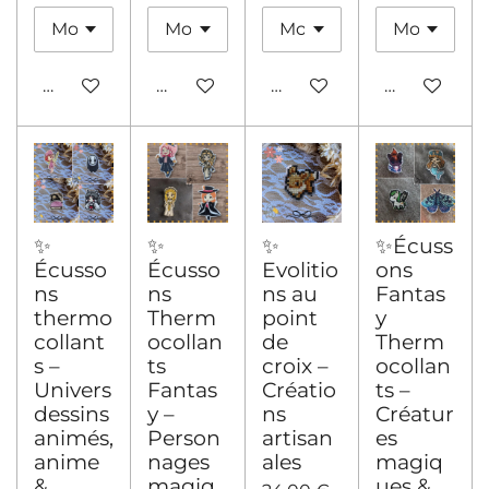
Ajouter au panier
Ajouter au panier
Ajouter au panier
Ajouter au 
✨
✨
✨
✨Écuss
Écusso
Écusso
Evolitio
ons
ns
ns
ns au
Fantas
thermo
Therm
point
y
collant
ocollan
de
Therm
s –
ts
croix –
ocollan
Univers
Fantas
Créatio
ts –
dessins
y –
ns
Créatur
animés,
Person
artisan
es
anime
nages
ales
magiq
&
magiq
ues &