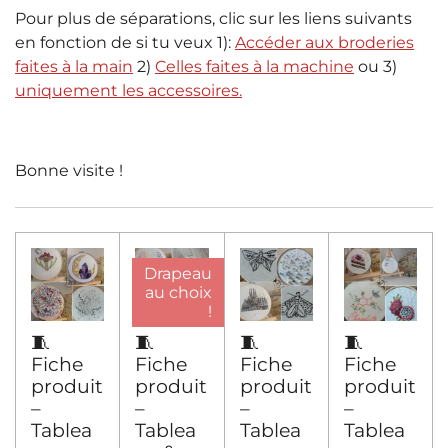
Pour plus de séparations, clic sur les liens suivants
en fonction de si tu veux 1):
Accéder aux broderies
faites à la main
2)
Celles faites à la machine
ou 3)
uniquement les accessoires.
Bonne visite !
Drapeau
au choix
!
🧵
🧵
🧵
🧵
Fiche
Fiche
Fiche
Fiche
produit
produit
produit
produit
–
–
–
–
Tablea
Tablea
Tablea
Tablea