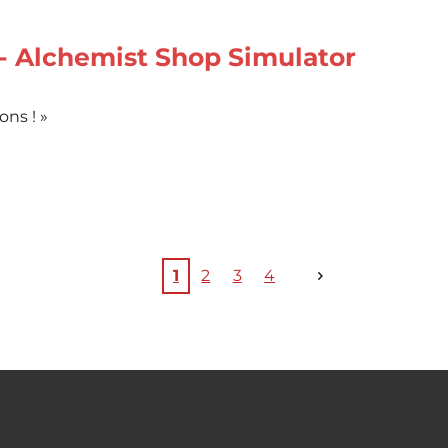
- Alchemist Shop Simulator
ns ! »
1
2
3
4