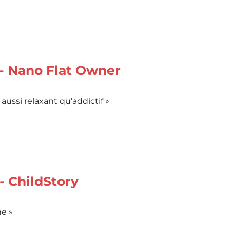
- Nano Flat Owner
ussi relaxant qu’addictif »
- ChildStory
ne »