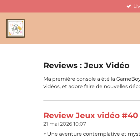
Li
Passer
au
contenu
principal
Reviews : Jeux Vidéo
Ma première console a été la GameBoy A
vidéos, et adore faire de nouvelles déc
Review Jeux vidéo #40 
21 mai 2026
10:07
« Une aventure contemplative et mystiq