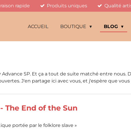
vraison rapide
Produits uniques
Qualité art
ACCUEIL
BOUTIQUE
BLOG
dvance SP. Et ça a tout de suite matché entre nous. Dep
ouvertes. J'en partage ici avec vous, et j'espère que vou
- The End of the Sun
ue portée par le folklore slave »