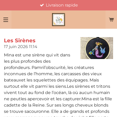
Livraison rapide
Passer
au
contenu
principal
Les Sirènes
17 juin 2026
11:14
Mina est une sirène qui vit dans
les plus profondes des
profondeurs. Pamril’obscurité, les créatures
inconnues de l’homme, les carcasses des vieux
bateauxet les squelettes des équipages. Mais
surtout elle vit parmi les siens.Les sirènes et tritons
vivent tout au fond de l’océan, là où aucun humain
ne peutles apercevoir et les capturer.Mina est la fille
cadette de la Reine. Sur ses longs cheveux blonds
se trouve sacouronne. Elle a de grands et profonds