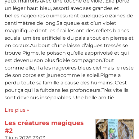
yeux marrons avec une touche de violet.Elle porte
un léger haut bleu, assorti avec ses grandes et
belles nageoires quimesurent quelques dizaines de
centimètres de long.Sa queue est d’un violet
magnifique dont les écailles ont des reflets blancs
sousla lumière artificielle du palais tout en pierres et
en coraux.Au bout d’une laisse d’algues tressés se
trouve Pigme, le poisson qu’elle aapprivoisé et qui
est devenu son plus fidèle compagnon.Tout
comme elle, il a les nageoires bleus ciel mais le reste
de son corps est jaunecomme le soleil.Pigme a
perdu toute sa famille à cause des humains. C’est
pour ça qu’il a fuitdans les profondeurs.Très vite ils
sont devenus inséparables. Une belle amitié.
Lire plus »
Les créatures magiques
#2
7 juin 2026
23:03