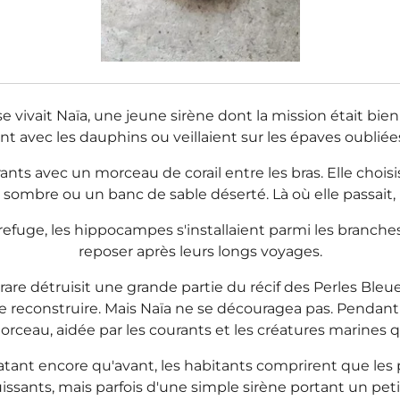
vivait Naïa, une jeune sirène dont la mission était bien 
 avec les dauphins ou veillaient sur les épaves oubliées, e
nts avec un morceau de corail entre les bras. Elle choisis
 sombre ou un banc de sable déserté. Là où elle passait, 
efuge, les hippocampes s'installaient parmi les branches 
reposer après leurs longs voyages.
are détruisit une grande partie du récif des Perles Bleu
le reconstruire. Mais Naïa ne se découragea pas. Pendant 
au, aidée par les courants et les créatures marines qu'
 éclatant encore qu'avant, les habitants comprirent que 
issants, mais parfois d'une simple sirène portant un peti