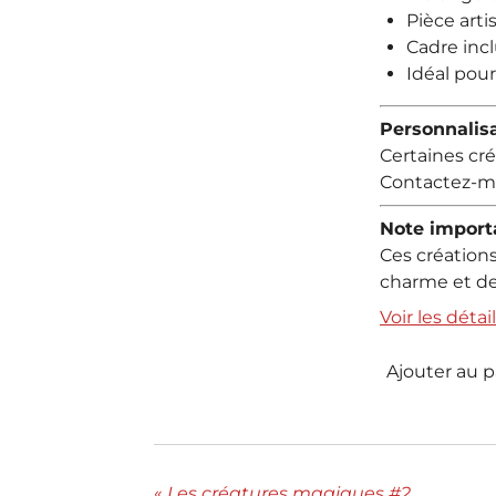
Pièce arti
Cadre incl
Idéal pou
Personnalisa
Certaines cré
Contactez-mo
Note import
Ces créations
charme et de
Voir les détai
Ajouter au p
«
Les créatures magiques #2