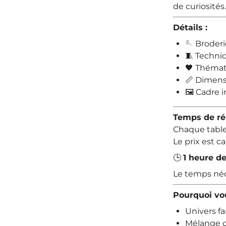
de curiosités.
Détails :
🪡 Broderi
🧵 Techniq
🖤 Thémat
📏 Dimens
🖼️ Cadre 
Temps de réa
Chaque table
Le prix est c
🕒
1 heure de
Le temps néce
Pourquoi vou
Univers fa
Mélange d