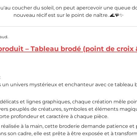
u'au coucher du soleil, on peut apercevoir une queue dor
nouveau récif est sur le point de naître. 🌊🪸✨
caud.
produit – Tableau brodé (point de croix
:
un univers mystérieux et enchanteur avec ce tableau bro
 délicats et lignes graphiques, chaque création mêle poi
ivers peuplés de créatures, symboles et éléments magiqu
orte profondeur et caractère à chaque pièce.
éalisée à la main, cette broderie demande patience et p
s son cadre, elle est prête à être exposée et à transform