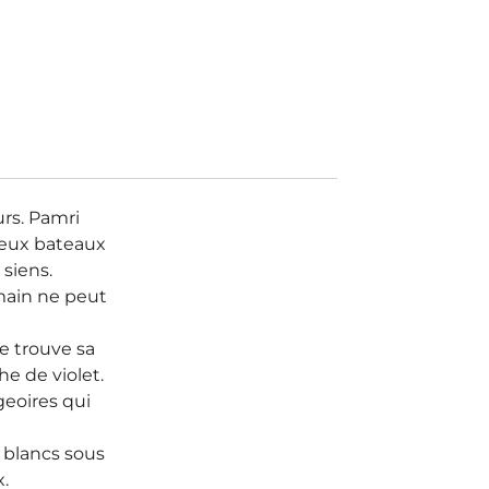
urs. Pamri
vieux bateaux
 siens.
umain ne peut
se trouve sa
e de violet.
geoires qui
s blancs sous
x.