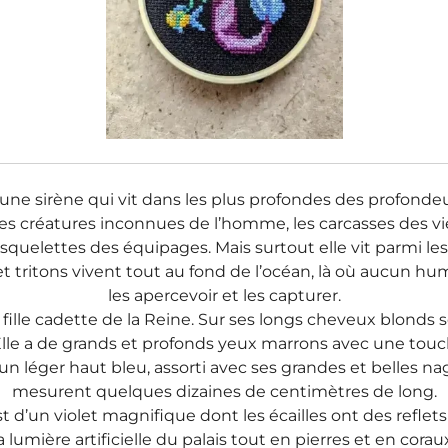
une sirène qui vit dans les plus profondes des profonde
 les créatures inconnues de l’homme, les carcasses des 
 squelettes des équipages. Mais surtout elle vit parmi les
et tritons vivent tout au fond de l’océan, là où aucun h
les apercevoir et les capturer.
 fille cadette de la Reine. Sur ses longs cheveux blonds 
lle a de grands et profonds yeux marrons avec une touch
 un léger haut bleu, assorti avec ses grandes et belles na
mesurent quelques dizaines de centimètres de long.
 d’un violet magnifique dont les écailles ont des reflet
a lumière artificielle du palais tout en pierres et en corau