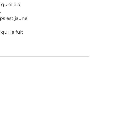
qu’elle a
.
rps est jaune
u’il a fuit