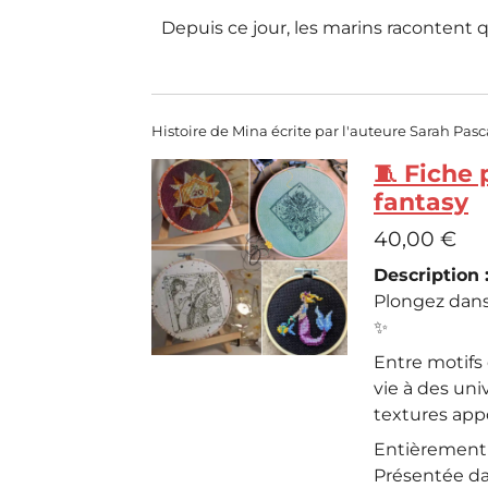
Depuis ce jour, les marins racontent q
Histoire de Mina écrite par l'auteure Sarah Pas
🧵 Fiche 
fantasy
40,00 €
Description 
Plongez dans 
✨
Entre motifs
vie à des un
textures app
Entièrement r
Présentée dan