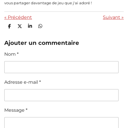
vous partager davantage de jeu que j'ai adoré !
«
Précédent
Suivant
»
P
P
P
P
a
a
a
a
r
r
r
r
t
t
t
t
Ajouter un commentaire
a
a
a
a
g
g
g
g
Nom *
e
e
e
e
r
r
r
r
Adresse e-mail *
Message *