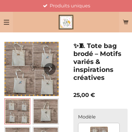
Produits uniques
Passer
au
contenu
principal
✨🧵 Tote bag
brodé – Motifs
variés &
inspirations
créatives
25,00 €
Modèle