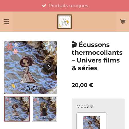
Produits uniques
Passer
au
contenu
principal
🎬 Écussons
thermocollants
– Univers films
& séries
20,00 €
Modèle