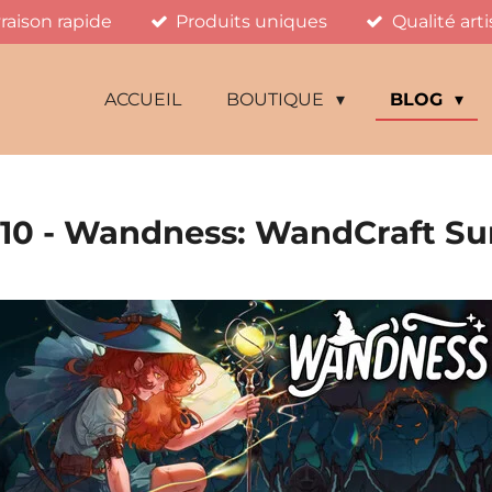
vraison rapide
Produits uniques
Qualité art
ACCUEIL
BOUTIQUE
BLOG
10 - Wandness: WandCraft Su