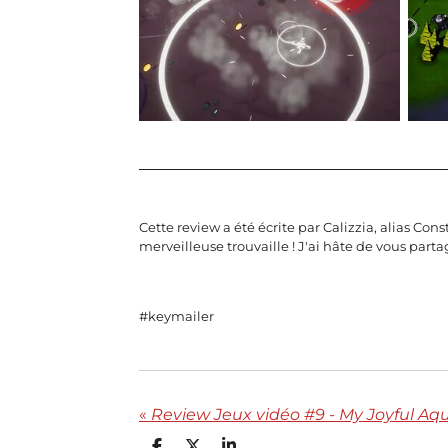
Cette review a été écrite par Calizzia, alias Co
merveilleuse trouvaille ! J'ai hâte de vous part
#keymailer
«
Review Jeux vidéo #9 - My Joyful A