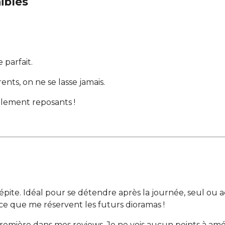
aibles
 parfait.
nts, on ne se lasse jamais.
llement reposants !
épite. Idéal pour se détendre après la journée, seul ou 
r ce que me réservent les futurs dioramas !
emière dans mes reviews. Je ne vois aucun points à améliore