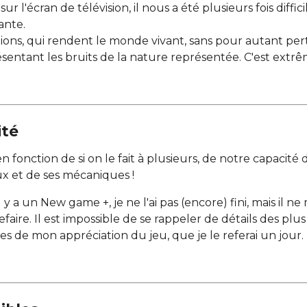
r l'écran de télévision, il nous a été plusieurs fois diffi
ante.
ons, qui rendent le monde vivant, sans pour autant pert
présentant les bruits de la nature représentée. C'est ext
ité
en fonction de si on le fait à plusieurs, de notre capacité
ux et de ses mécaniques !
 il y a un New game +, je ne l'ai pas (encore) fini, mais il 
 refaire. Il est impossible de se rappeler de détails des pl
es de mon appréciation du jeu, que je le referai un jour.