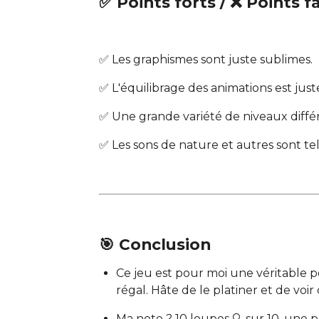
✅ Points forts / ❌ Points f
✅ Les graphismes sont juste sublimes.
✅ L'équilibrage des animations est juste
✅ Une grande variété de niveaux différe
✅ Les sons de nature et autres sont te
🎯 Conclusion
Ce jeu est pour moi une véritable p
régal. Hâte de le platiner et de voi
Ma note ? 10 loupes 🔍 sur 10, une pr