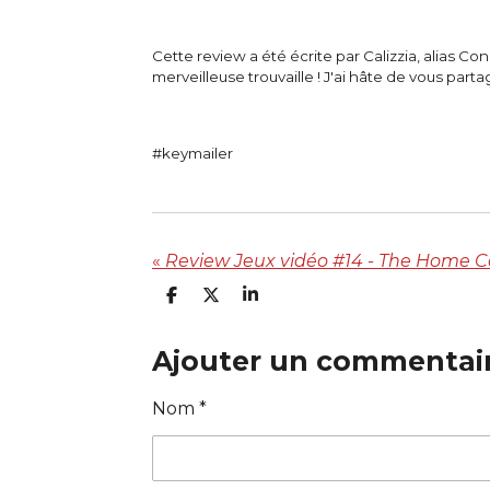
Cette review a été écrite par Calizzia, alias C
merveilleuse trouvaille ! J'ai hâte de vous part
#keymailer
«
Review Jeux vidéo #14 - The Home 
P
P
P
a
a
a
r
r
r
t
t
t
Ajouter un commentai
a
a
a
g
g
g
e
e
e
Nom *
r
r
r