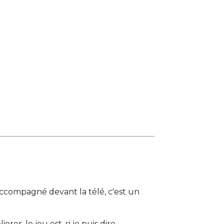
accompagné devant la télé, c'est un
r, le jeu est, si je puis dire,