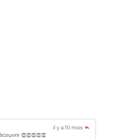
il y a 10 mois
découvrir 👏👏👏👏👏