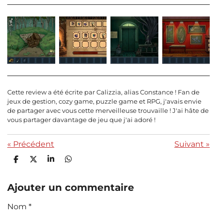
Cette review a été écrite par Calizzia, alias Constance ! Fan de
jeux de gestion, cozy game, puzzle game et RPG, j'avais envie
de partager avec vous cette merveilleuse trouvaille ! J'ai hâte de
vous partager davantage de jeu que j'ai adoré !
«
Précédent
Suivant
»
P
P
P
P
a
a
a
a
r
r
r
r
t
t
t
t
Ajouter un commentaire
a
a
a
a
g
g
g
g
Nom *
e
e
e
e
r
r
r
r