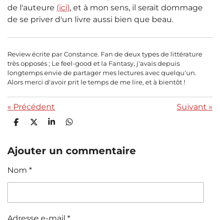
de l'auteure
(ici)
, et à mon sens, il serait dommage
de se priver d'un livre aussi bien que beau.
Review écrite par Constance. Fan de deux types de littérature
très opposés ; Le feel-good et la Fantasy, j'avais depuis
longtemps envie de partager mes lectures avec quelqu'un.
Alors merci d'avoir prit le temps de me lire, et à bientôt !
«
Précédent
Suivant
»
P
P
P
P
a
a
a
a
r
r
r
r
t
t
t
t
Ajouter un commentaire
a
a
a
a
g
g
g
g
Nom *
e
e
e
e
r
r
r
r
Adresse e-mail *