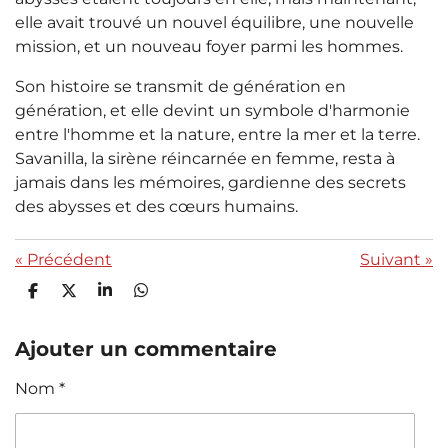
elle avait trouvé un nouvel équilibre, une nouvelle
mission, et un nouveau foyer parmi les hommes.
Son histoire se transmit de génération en
génération, et elle devint un symbole d'harmonie
entre l'homme et la nature, entre la mer et la terre.
Savanilla, la sirène réincarnée en femme, resta à
jamais dans les mémoires, gardienne des secrets
des abysses et des cœurs humains.
«
Précédent
Suivant
»
P
P
P
P
a
a
a
a
r
r
r
r
t
t
t
t
Ajouter un commentaire
a
a
a
a
g
g
g
g
Nom *
e
e
e
e
r
r
r
r