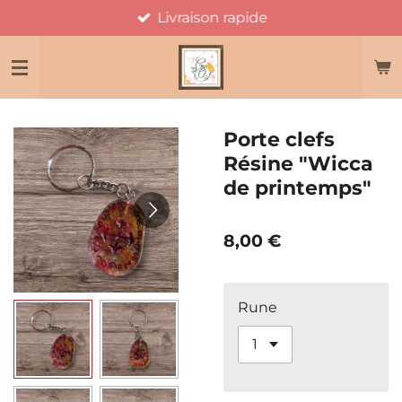
Livraison rapide
Passer
au
contenu
principal
Porte clefs
Résine "Wicca
de printemps"
8,00 €
Rune