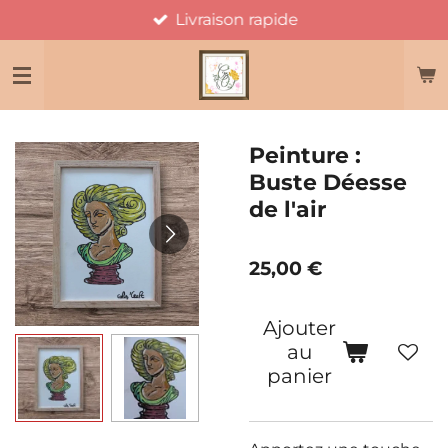
Livraison rapide
Passer
au
contenu
principal
Peinture :
Buste Déesse
de l'air
25,00 €
Ajouter
au
panier