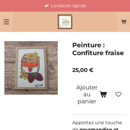
Livraison rapide
Passer
au
contenu
principal
Peinture :
Confiture fraise
25,00 €
Ajouter
au
panier
Apportez une touche
de
gourmandise et