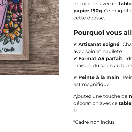
décoration avec ce
tabl
papier 150g
. Ce magnif
cette déesse.
Pourquoi vous all
✔
Artisanat soigné
: Cha
avec soin et habileté
✔
Format A5 parfait
: Id
maison, du salon au bu
✔
Peinte à la main
: Pei
est magnifique
Ajoutez une touche de
n
décoration avec ce
table
✨
*Cadre non inclus