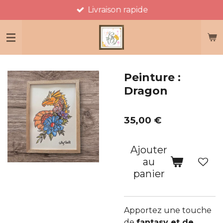
Livraison rapide
Passer
au
contenu
principal
Peinture :
Dragon
35,00 €
Ajouter
au
panier
Apportez une touche
de
fantasy et de