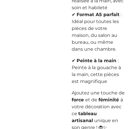
réalisée à la main, avec
soin et habileté
✔
Format A5 parfait
:
Idéal pour toutes les
pièces de votre
maison, du salon au
bureau, ou même
dans une chambre.
✔
Peinte à la main
:
Peinte à la gouache à
la main, cette pièces
est magnifique
Ajoutez une touche de
force
et de
féminité
à
votre décoration avec
ce
tableau
artisanal
unique en
son genre ! 🐞✨