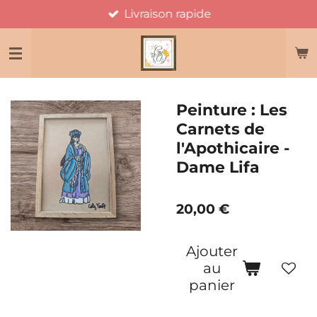
Livraison rapide
Passer
au
contenu
principal
Peinture : Les
Carnets de
l'Apothicaire -
Dame Lifa
20,00 €
Ajouter
au
panier