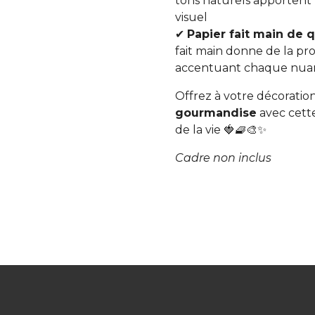
tons naturels apportent 
visuel
✔
Papier fait main de q
fait main donne de la p
accentuant chaque nuan
Offrez à votre décorati
gourmandise
avec cette
de la vie 🍓🧇🎨✨
Cadre non inclus