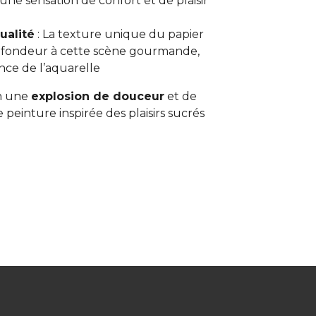
une sensation de confort et de plaisir
ualité
: La texture unique du papier
rofondeur à cette scène gourmande,
ce de l’aquarelle
on une
explosion de douceur
et de
 peinture inspirée des plaisirs sucrés