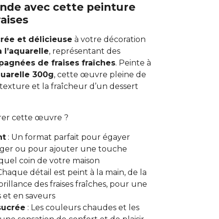
de avec cette peinture
raises
rée et délicieuse
à votre décoration
 l’aquarelle
, représentant des
agnées de fraises fraîches
. Peinte à
quarelle 300g
, cette œuvre pleine de
exture et la fraîcheur d’un dessert
rer cette œuvre ?
nt
: Un format parfait pour égayer
anger ou pour ajouter une touche
uel coin de votre maison
Chaque détail est peint à la main, de la
brillance des fraises fraîches, pour une
 et en saveurs
sucrée
: Les couleurs chaudes et les