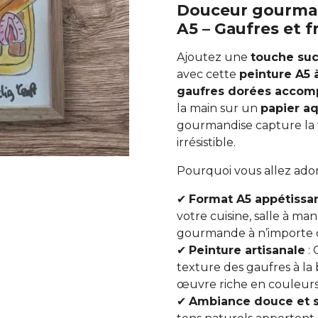
Douceur gourman
A5 – Gaufres et f
Ajoutez une
touche suc
avec cette
peinture A5 à
gaufres dorées accomp
la main sur un
papier a
gourmandise capture la t
irrésistible.
Pourquoi vous allez ado
✔
Format A5 appétissa
votre cuisine, salle à m
gourmande à n’importe q
✔
Peinture artisanale
: 
texture des gaufres à la 
œuvre riche en couleurs
✔
Ambiance douce et 