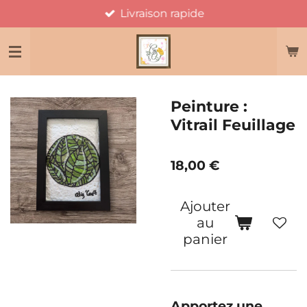
Livraison rapide
Passer
au
contenu
principal
Peinture :
Vitrail Feuillage
18,00 €
Ajouter
au
panier
Apportez une