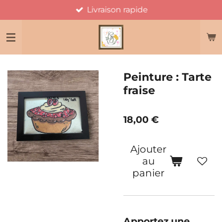
Livraison rapide
Passer
au
contenu
principal
Peinture : Tarte
fraise
18,00 €
Ajouter
au
panier
Apportez une