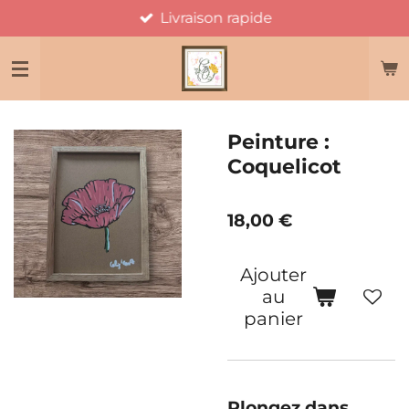
Livraison rapide
Passer
au
contenu
principal
Peinture :
Coquelicot
18,00 €
Ajouter
au
panier
Plongez dans