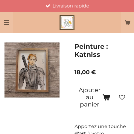
Livraison rapide
Passer
au
contenu
principal
Peinture :
Katniss
18,00 €
Ajouter
au
panier
Apportez une touche
d'art
à votre