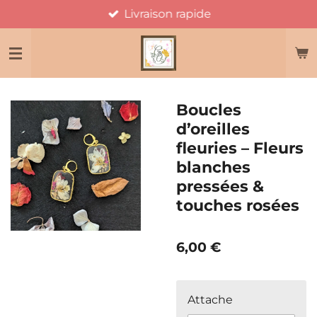
Livraison rapide
Passer
au
contenu
principal
Boucles
d’oreilles
fleuries – Fleurs
blanches
pressées &
touches rosées
6,00 €
Attache