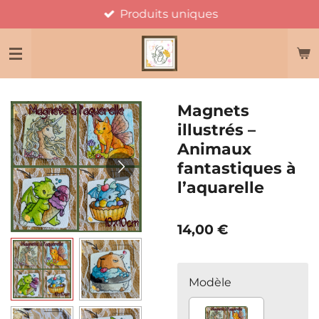
Produits uniques
Passer
au
contenu
principal
Magnets
illustrés –
Animaux
fantastiques à
l’aquarelle
14,00 €
Modèle