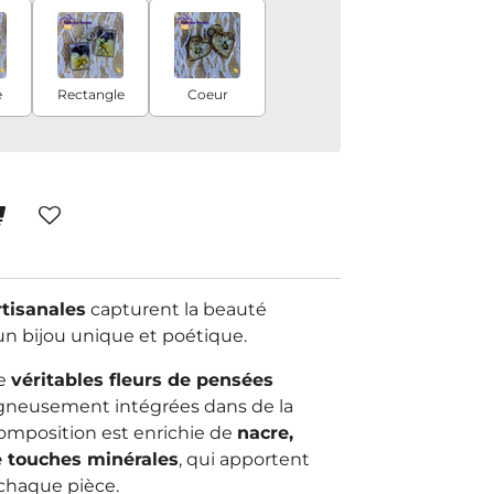
e
Rectangle
Coeur
rtisanales
capturent la beauté
 un bijou unique et poétique.
de
véritables fleurs de pensées
igneusement intégrées dans de la
composition est enrichie de
nacre,
de touches minérales
, qui apportent
 chaque pièce.