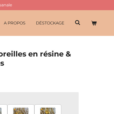
isanale
A PROPOS
DÉSTOCKAGE
oreilles en résine &
es