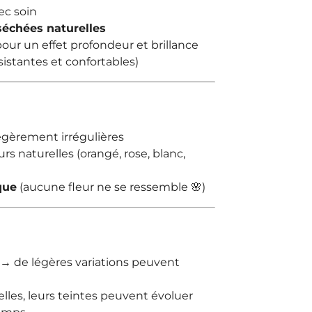
ec soin
 séchées naturelles
our un effet profondeur et brillance
sistantes et confortables)
égèrement irrégulières
rs naturelles (orangé, rose, blanc,
que
(aucune fleur ne se ressemble 🌸)
e → de légères variations peuvent
elles, leurs teintes peuvent évoluer