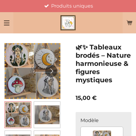
Produits uniques
Passer
au
contenu
principal
🌿✨ Tableaux
brodés – Nature
harmonieuse &
figures
mystiques
15,00 €
Modèle