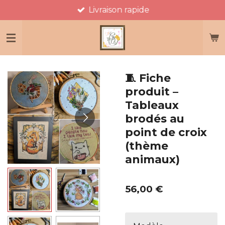
Livraison rapide
Passer
au
contenu
principal
🧵 Fiche
produit –
Tableaux
brodés au
point de croix
(thème
animaux)
56,00 €