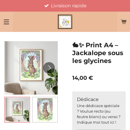
Livraison rapide
Passer
au
contenu
principal
🐇✨ Print A4 –
Jackalope sous
les glycines
14,00 €
Dédicace
Une dédicace spéciale
? Voulue recto (au
feutre blanc) ou verso ?
Indique moi tout ici !