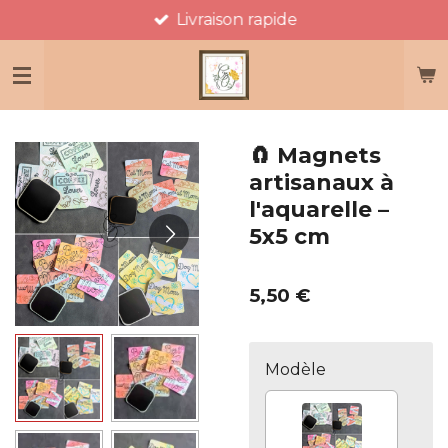
Livraison rapide
Passer
au
contenu
principal
🧲 Magnets
artisanaux à
l'aquarelle –
5x5 cm
5,50 €
Modèle