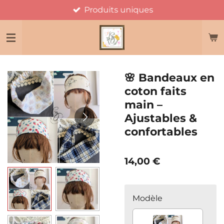
Produits uniques
Passer
au
contenu
principal
🌸 Bandeaux en
coton faits
main –
Ajustables &
confortables
14,00 €
Modèle