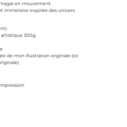
 et magie en mouvement.
t immersive inspirée des univers
 cm)
 artistique 300g
re
 de mon illustration originale (ce
riginale)
s impression