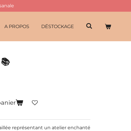
isanale
A PROPOS
DÉSTOCKAGE
 📚
panier
taillée représentant un atelier enchanté