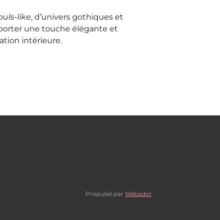
ouls-like
, d’univers gothiques et
porter une touche élégante et
tion intérieure.
Propulsé par
Webador