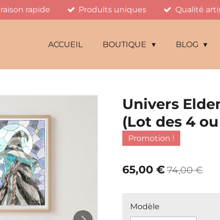
vraison rapide
Produits uniques
Qualité art
ACCUEIL
BOUTIQUE
BLOG
Univers Elde
(Lot des 4 ou
Promotion !
65,00 €
74,00 €
Modèle