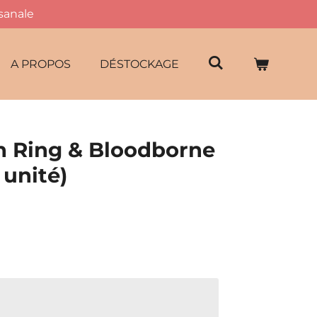
isanale
A PROPOS
DÉSTOCKAGE
n Ring & Bloodborne
 unité)