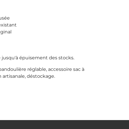
usée
existant
iginal
e jusqu'à épuisement des stocks.
bandoulière réglable, accessoire sac à
on artisanale, déstockage.