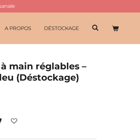
isanale
A PROPOS
DÉSTOCKAGE
 à main réglables –
bleu (Déstockage)