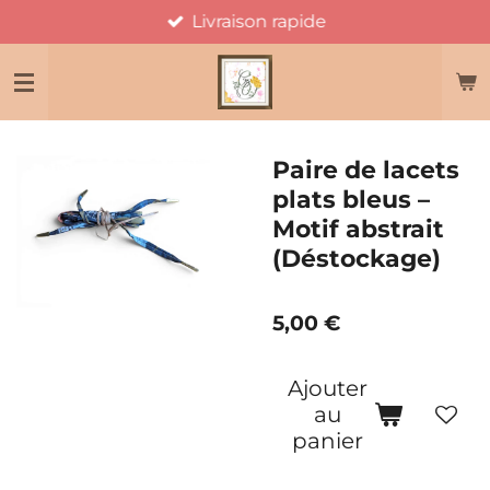
Livraison rapide
Passer
au
contenu
principal
Paire de lacets
plats bleus –
Motif abstrait
(Déstockage)
5,00 €
Ajouter
au
panier