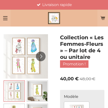
Livraison rapide
Passer
au
contenu
principal
Collection « Les
Femmes-Fleurs
» – Par lot de 4
ou unitaire
Promotion !
40,00 €
48,00 €
Modèle