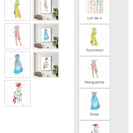
Lot de 4
Tournesol
Marguerite
Rose