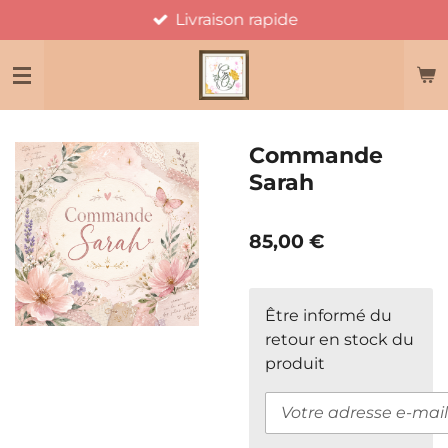
Livraison rapide
Passer
au
contenu
principal
Commande
Sarah
85,00 €
Être informé du
retour en stock du
produit