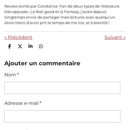
Review écrite par Constance. Fan de deux types de littérature
très opposés ; Le feel-good et la Fantasy, j'avais depuis
longtemps envie de partager mes lectures avec quelqu'un.
Alors merci d'avoir prit le temps de me lire, et à bientôt !
«
Précédent
Suivant
»
P
P
P
P
a
a
a
a
r
r
r
r
t
t
t
t
Ajouter un commentaire
a
a
a
a
g
g
g
g
Nom *
e
e
e
e
r
r
r
r
Adresse e-mail *