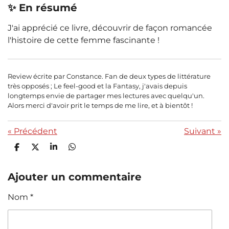
✨ En résumé
J'ai apprécié ce livre, découvrir de façon romancée
l'histoire de cette femme fascinante !
Review écrite par Constance. Fan de deux types de littérature
très opposés ; Le feel-good et la Fantasy, j'avais depuis
longtemps envie de partager mes lectures avec quelqu'un.
Alors merci d'avoir prit le temps de me lire, et à bientôt !
«
Précédent
Suivant
»
P
P
P
P
a
a
a
a
r
r
r
r
t
t
t
t
Ajouter un commentaire
a
a
a
a
g
g
g
g
Nom *
e
e
e
e
r
r
r
r