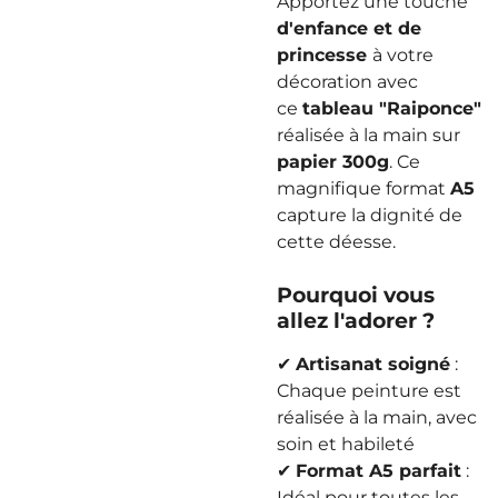
Apportez une touche
d'enfance et de
princesse
à votre
décoration avec
ce
tableau "Raiponce"
réalisée à la main sur
papier 300
g
. Ce
magnifique format
A5
capture la dignité de
cette déesse.
Pourquoi vous
allez l'adorer ?
✔
Artisanat soigné
:
Chaque peinture est
réalisée à la main, avec
soin et habileté
✔
Format A5 parfait
:
Idéal pour toutes les