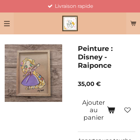
Livraison rapide
Passer
au
contenu
principal
Peinture :
Disney -
Raiponce
35,00 €
Ajouter
au
panier