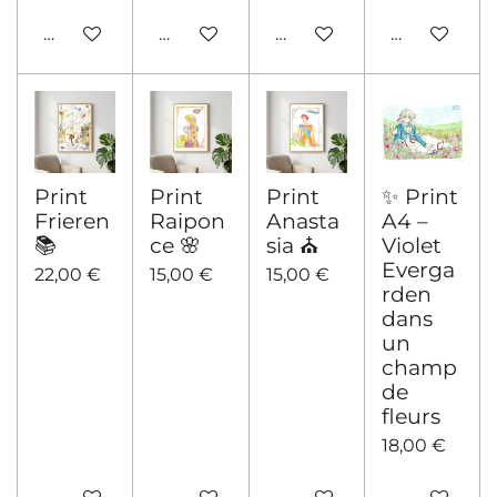
Voir les détails
Ajouter au panier
Ajouter au panier
Ajouter au 
Print
Print
Print
✨ Print
Frieren
Raipon
Anasta
A4 –
📚
ce 🌸
sia ⛪
Violet
Everga
22,00 €
15,00 €
15,00 €
rden
dans
un
champ
de
fleurs
18,00 €