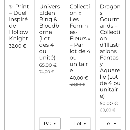
✨ Print
Univers
Collecti
Dragon
– Duel
Elden
on «
s
inspiré
Ring &
Les
Gourm
de
Bloodb
Femm
ands –
Hollow
orne
es-
Collecti
Knight
(Lot
Fleurs »
on
des 4
– Par
d’Illustr
32,00 €
ou
lot de 4
ations
unité)
ou
Fantas
unitair
y
65,00 €
e
Aquare
74,00 €
lle (Lot
40,00 €
de 4 ou
48,00 €
unitair
e)
50,00 €
60,00 €