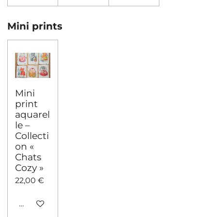
Mini prints
Mini
print
aquarel
le –
Collecti
on «
Chats
Cozy »
22,00 €
Ajouter au panier