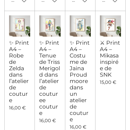
Ajouter au panier
Ajouter au panier
Ajouter au panier
Voir les déta
✨ Print
✨ Print
✨ Print
⚔️ Print
A4 –
A4 –
A4 –
A4 –
Robe
Tenue
Costu
Mikasa
de
de Triss
me de
inspiré
Zelda
Merigol
Jaina
e de
dans
d dans
Proud
SNK
l’atelier
l’atelier
moore
15,00 €
de
de
dans
coutur
coutur
un
e
ee
atelier
coutur
de
16,00 €
e
coutur
e
16,00 €
16,00 €