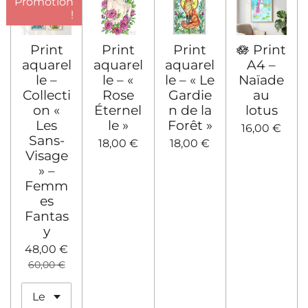
Promotion
!
Print
Print
Print
🪷 Print
aquarel
aquarel
aquarel
A4 –
le –
le – «
le – « Le
Naïade
Collecti
Rose
Gardie
au
on «
Éternel
n de la
lotus
Les
le »
Forêt »
16,00 €
Sans-
18,00 €
18,00 €
Visage
» –
Femm
es
Fantas
y
48,00 €
60,00 €