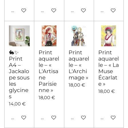
Voir les détails
Voir les détails
Voir les détails
Ajouter au 
🐇✨
Print
Print
Print
Print
aquarel
aquarel
aquarel
A4 –
le – «
le – «
le – « La
Jackalo
L'Artisa
L'Archi
Muse
pe sous
ne
mage »
Écarlat
les
Parisie
e »
18,00 €
glycine
nne »
18,00 €
s
18,00 €
14,00 €
Voir les détails
Ajouter au panier
Ajouter au panier
Ajouter au 