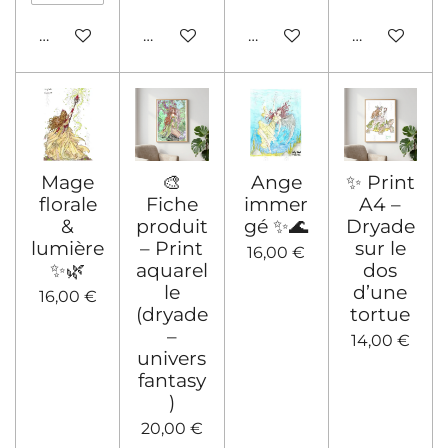
Ajouter au panier
Ajouter au panier
Ajouter au panier
Voir les déta
Mage
🎨
Ange
✨ Print
florale
Fiche
immer
A4 –
&
produit
gé ✨🌊
Dryade
lumière
– Print
sur le
16,00 €
✨🌿
aquarel
dos
le
d’une
16,00 €
(dryade
tortue
–
14,00 €
univers
fantasy
)
20,00 €