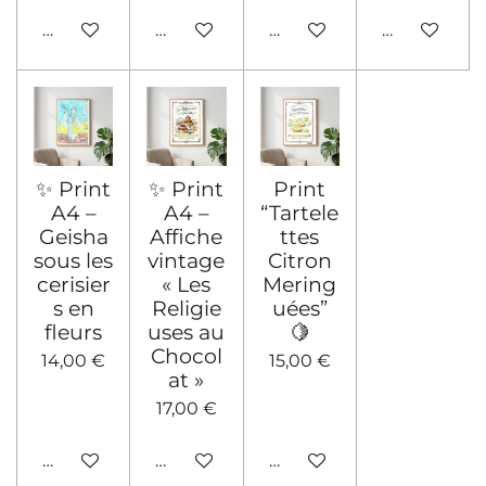
Voir les détails
Voir les détails
Voir les détails
Voir les déta
✨ Print
✨ Print
Print
A4 –
A4 –
“Tartele
Geisha
Affiche
ttes
sous les
vintage
Citron
cerisier
« Les
Mering
s en
Religie
uées”
fleurs
uses au
🍋
Chocol
14,00 €
15,00 €
at »
17,00 €
Voir les détails
Voir les détails
Ajouter au panier