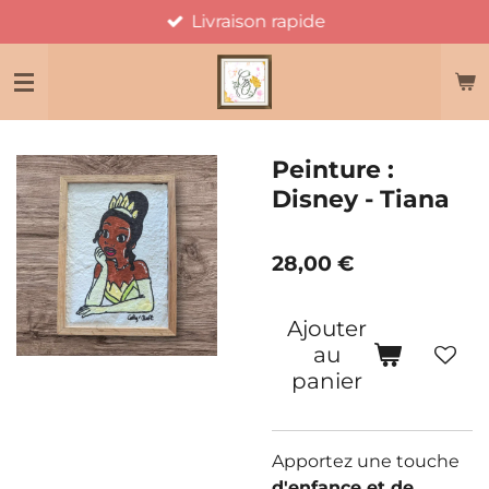
Livraison rapide
Passer
au
contenu
principal
Peinture :
Disney - Tiana
28,00 €
Ajouter
au
panier
Apportez une touche
d'enfance et de