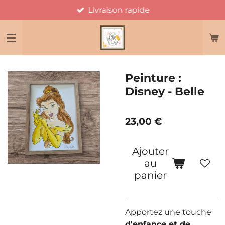
Livraison rapide
Passer
au
contenu
principal
Peinture :
Disney - Belle
23,00 €
Ajouter
au
panier
Apportez une touche
d'enfance et de