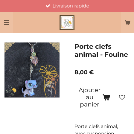
Livraison rapide
Passer
au
contenu
principal
Porte clefs
animal - Fouine
8,00 €
Ajouter
au
panier
Porte clefs animal,
avec suspension